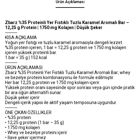
Ürün Açıklaması
Zbarz %35 Proteinli Yer Fıstıklı Tuzlu Karamel Aromalı Bar –
12,25 g Protein | 1750 mg Kolajen | Düşük Şeker
⸻
KISA AÇIKLAMA
Yoğun yer fıstığı ve tuzlu karamel aromasıyla dengeli lezzet.
%35 protein içeren, 1 bar = 12,25 g protein ve 1750 mg kolajen
içeren yüksek proteinli bar.
1 bar = 35 g | 152 kcal
⸻
ÜRÜN AÇIKLAMASI
Zbarz %35 Proteinli Yer Fıstıklı Tuzlu Karamel Aromalı Bar; whey
ve bezelye proteini kombinasyonu ile formüle edilmiştir.
Her bar 12,25 g protein ve 1750 mg kolajen içerir.
Yüksek protein oranı sayesinde spor sonrası veya gün içinde pratik
bir ara öğün alternatifi sunar.
Düşük şeker içerir
Dengeli içerik yapısı ile aktif yaşam temposuna uygundur.
⸻
ÖNE ÇIKAN ÖZELLİKLER
• %35 protein
• 12,25 g protein (1 bar – 35 g)
• 1750 mg kolajen
• Whey ve bezelye proteini içerir
• İlave şeker içermez