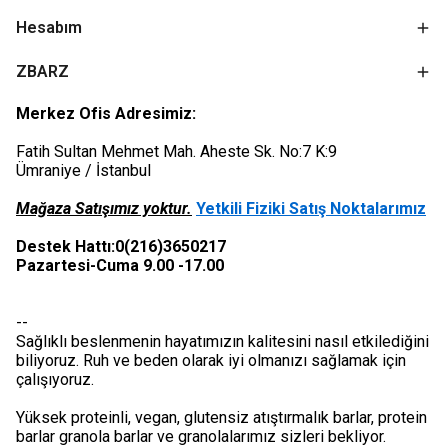
Hesabım
ZBARZ
Merkez Ofis Adresimiz:
Fatih Sultan Mehmet Mah. Aheste Sk. No:7 K:9
Ümraniye / İstanbul
Mağaza Satışımız yoktur.
Yetkili Fiziki Satış Noktalarımız
Destek Hattı:0(216)3650217
Pazartesi-Cuma 9.00 -17.00
--
Sağlıklı beslenmenin hayatımızın kalitesini nasıl etkilediğini
biliyoruz. Ruh ve beden olarak iyi olmanızı sağlamak için
çalışıyoruz.
Yüksek proteinli, vegan, glutensiz atıştırmalık barlar, protein
barlar granola barlar ve granolalarımız sizleri bekliyor.