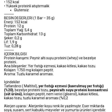
• 152 kcal
• Yüksek proteinli atıştırmalık
Glutensiz
⸻
BESİN DEĞERLERİ (1 Bar – 35 g)
Enerji: 152 kcal
Protein: 12 g
Toplam Yağ: 5,4 g
Toplam Karbonhidrat: 13 g
Şeker: 0,2 g
Lif: 1,9 g
Tuz: 0,28 g
⸻
İÇERİK BİLGİSİ
Protein karışımı: Peynir altı suyu proteini (whey) ve bezelye
proteini.
Ana bileşenler: Yer fıstığı ezmesi, kakao kitlesi, kakao tozu.
Kolajen: 1750 mg kolajen peptit.
Aroma: Tuzlu karamel aroması.
İçindekiler
Tatlandırıcı ( Maltitol),
yer fıstığı ezmesi (kavrulmuş yer fıstığı)
(%20)
, bezelye proteini tozu,
peyniraltı suyu proteini konsantresi
(süt ürünü)
, kolajen peptit, nem verici (gliserol), kakao kitlesi,
kakao tozu, tuzlu karamel aroması (%0,2
Alerjen uyarısı : Alerjenler koyu renk ile yazılmıştır. Eser miktarda
soya, susam, sert kabuklu meyveler ve yumurta ürünleri içerebilir.