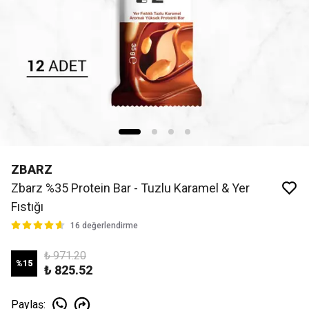
ZBARZ
Zbarz %35 Protein Bar - Tuzlu Karamel & Yer
Fıstığı
16 değerlendirme
₺ 971.20
%
15
₺ 825.52
Paylaş
: