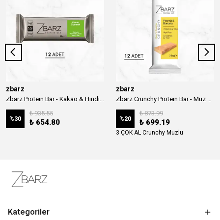
zbarz
zbarz
Zbarz Protein Bar - Kakao & Hindistan Cevizi
Zbarz Crunchy Protein Bar - Muz & Yer Fıstığı
₺ 935.55
₺ 873.99
%
30
%
20
₺ 654.80
₺ 699.19
3 ÇOK AL Crunchy Muzlu
Kategoriler