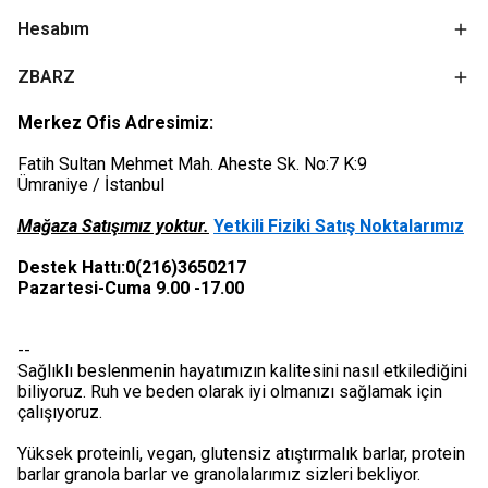
Hesabım
ZBARZ
Merkez Ofis Adresimiz:
Fatih Sultan Mehmet Mah. Aheste Sk. No:7 K:9
Ümraniye / İstanbul
Mağaza Satışımız yoktur.
Yetkili Fiziki Satış Noktalarımız
Destek Hattı:0(216)3650217
Pazartesi-Cuma 9.00 -17.00
--
Sağlıklı beslenmenin hayatımızın kalitesini nasıl etkilediğini
biliyoruz. Ruh ve beden olarak iyi olmanızı sağlamak için
çalışıyoruz.
Yüksek proteinli, vegan, glutensiz atıştırmalık barlar, protein
barlar granola barlar ve granolalarımız sizleri bekliyor.