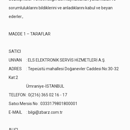
sorumluluklarını bildiklerini ve anladıklarını kabul ve beyan
ederler.,
MADDE 1 – TARAFLAR
SATICI
UNVAN : ELS ELEKTRONİK SERVİS HİZMETLERİ A.Ş.
ADRES : Tepeüstü mahallesi Doğanevler Caddesi No:30-32
Kat:2
Ümraniye-İSTANBUL
TELEFON : 0(216) 365 02 16 - 17
Satıcı Mersis No : 0333179801800001
E-MAİL :
bilgi@zbarz.com.tr
ALICI