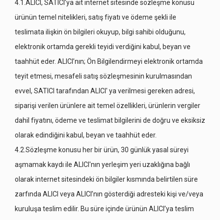
4.1.ALICI, SATICI’ya ait internet sitesinde sözleşme konusu
ürünün temel nitelikleri, satış fiyatı ve ödeme şekli ile
teslimata ilişkin ön bilgileri okuyup, bilgi sahibi olduğunu,
elektronik ortamda gerekli teyidi verdiğini kabul, beyan ve
taahhüt eder. ALICI’nın; Ön Bilgilendirmeyi elektronik ortamda
teyit etmesi, mesafeli satış sözleşmesinin kurulmasından
evvel, SATICI tarafından ALICI' ya verilmesi gereken adresi,
siparişi verilen ürünlere ait temel özellikleri, ürünlerin vergiler
dahil fiyatını, ödeme ve teslimat bilgilerini de doğru ve eksiksiz
olarak edindiğini kabul, beyan ve taahhüt eder.
4.2.Sözleşme konusu her bir ürün, 30 günlük yasal süreyi
aşmamak kaydı ile ALICI'nın yerleşim yeri uzaklığına bağlı
olarak internet sitesindeki ön bilgiler kısmında belirtilen süre
zarfında ALICI veya ALICI’nın gösterdiği adresteki kişi ve/veya
kuruluşa teslim edilir. Bu süre içinde ürünün ALICI’ya teslim