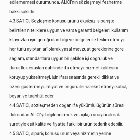
edilememesi durumunda, ALICI’nın sözleşmeyi feshetme
hakkı saklıdır.
4.3.SATICI, Sözleşme konusu ürünü eksiksiz, siparişte
belirtilen niteliklere uygun ve varsa garanti belgeleri, kullanım
kılavuzları işin gereği olan bilgi ve belgeler ile teslim etmeyi,
her türlü ayıptan arî olarak yasal mevzuat gereklerine göre
sağlam, standartlara uygun bir şekilde işi doğruluk ve
dürüstlük esasları dahilinde ifa etmeyi, hizmet kalitesini
koruyup yükseltmeyi, işin ifası sırasında gerekli dikkat ve
özeni göstermeyi, ihtiyat ve öngörü ile hareket etmeyi kabul,
beyan ve taahhüt eder.
4.4.SATICI, sözleşmeden doğan ifa yükümlülüğünün süresi
dolmadan ALICI’yı bilgilendirmek ve açıkça onayını almak
suretiyle eşit kalite ve fiyatta farklı bir ürün tedarik edebilir.
4.5.SATICI, sipariş konusu ürün veya hizmetin yerine