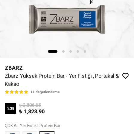
ZBARZ
Zbarz Yüksek Protein Bar - Yer Fıstığı , Portakal &
Kakao
11 değerlendirme
₺ 2,806.65
%
35
₺ 1,823.90
ÇOK AL Yer Fıstıklı Protein Bar