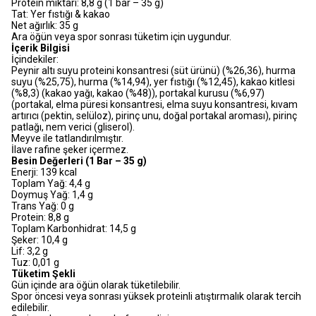
Protein miktarı: 8,8 g (1 bar – 35 g)
Tat: Yer fıstığı & kakao
Net ağırlık: 35 g
Ara öğün veya spor sonrası tüketim için uygundur.
İçerik Bilgisi
İçindekiler:
Peynir altı suyu proteini konsantresi (süt ürünü) (%26,36), hurma
suyu (%25,75), hurma (%14,94), yer fıstığı (%12,45), kakao kitlesi
(%8,3) (kakao yağı, kakao (%48)), portakal kurusu (%6,97)
(portakal, elma püresi konsantresi, elma suyu konsantresi, kıvam
artırıcı (pektin, selüloz), pirinç unu, doğal portakal aroması), pirinç
patlağı, nem verici (gliserol).
Meyve ile tatlandırılmıştır.
İlave rafine şeker içermez.
Besin Değerleri (1 Bar – 35 g)
Enerji: 139 kcal
Toplam Yağ: 4,4 g
Doymuş Yağ: 1,4 g
Trans Yağ: 0 g
Protein: 8,8 g
Toplam Karbonhidrat: 14,5 g
Şeker: 10,4 g
Lif: 3,2 g
Tuz: 0,01 g
Tüketim Şekli
Gün içinde ara öğün olarak tüketilebilir.
Spor öncesi veya sonrası yüksek proteinli atıştırmalık olarak tercih
edilebilir.