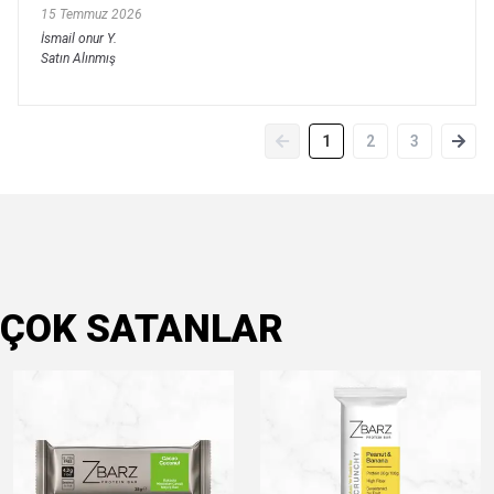
15 Temmuz 2026
İsmail onur
Y.
Satın Alınmış
1
2
3
ÇOK SATANLAR