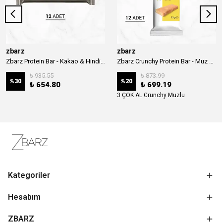
zbarz
zbarz
Zbarz Protein Bar - Kakao & Hindistan Cevizi
Zbarz Crunchy Protein Bar - Muz & Yer Fıstığı
₺ 935.55
₺ 873.99
%
30
%
20
₺ 654.80
₺ 699.19
3 ÇOK AL Crunchy Muzlu
Kategoriler
Hesabım
ZBARZ