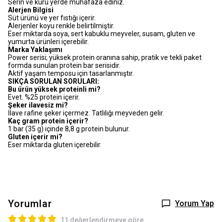
Serin ve kuru yerde muhafaza ediniz.
Alerjen Bilgisi
Süt ürünü ve yer fıstığı içerir.
Alerjenler koyu renkle belirtilmiştir.
Eser miktarda soya, sert kabuklu meyveler, susam, gluten ve
yumurta ürünleri içerebilir.
Marka Yaklaşımı
Power serisi; yüksek protein oranına sahip, pratik ve tekli paket
formda sunulan protein bar serisidir.
Aktif yaşam temposu için tasarlanmıştır.
SIKÇA SORULAN SORULARI:
Bu ürün yüksek proteinli mi?
Evet. %25 protein içerir.
Şeker ilavesiz mi?
İlave rafine şeker içermez. Tatlılığı meyveden gelir.
Kaç gram protein içerir?
1 bar (35 g) içinde 8,8 g protein bulunur.
Gluten içerir mi?
Eser miktarda gluten içerebilir.
Yorumlar
Yorum Yap
11 değerlendirmeye göre