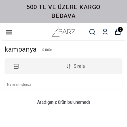
500 TL VE ÜZERE KARGO
BEDAVA
0
kampanya
0
ürün
Sırala
Aradığınız ürün bulunamadı