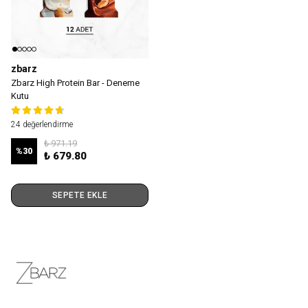
zbarz
Zbarz High Protein Bar - Deneme
Kutu
24 değerlendirme
₺ 971.19
%
30
₺ 679.80
SEPETE EKLE