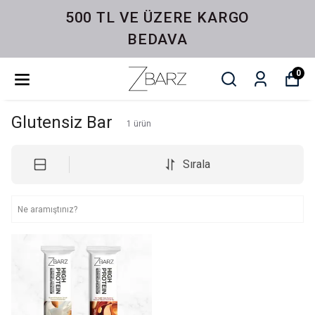
500 TL VE ÜZERE KARGO
BEDAVA
0
Glutensiz Bar
1
ürün
Sırala