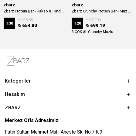
zbarz
zbarz
Zbarz Protein Bar - Kakao & Hindistan Cevizi
Zbarz Crunchy Protein Bar - Muz & Yer Fıstığı
₺ 935.55
₺ 873.99
%
30
%
20
₺ 654.80
₺ 699.19
3 ÇOK AL Crunchy Muzlu
Kategoriler
Hesabım
ZBARZ
Merkez Ofis Adresimiz:
Fatih Sultan Mehmet Mah. Aheste Sk. No:7 K:9