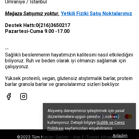
Ümraniye / İstanbul
Mağaza Satışımız yoktur.
Yetkili Fiziki Satış Noktalarımız
Destek Hattı:0(216)3650217
Pazartesi-Cuma 9.00 -17.00
--
Sağlıklı beslenmenin hayatımızın kalitesini nasıl etkilediğini
biliyoruz. Ruh ve beden olarak iyi olmanızı sağlamak için
çalışıyoruz.
Yüksek proteinli, vegan, glutensiz atıştırmalık barlar, protein
barlar granola barlar ve granolalarımız sizleri bekliyor.
Alışveriş deneyiminizi iyileştirmek için yasal
düzenlemelere uygun çerezler (cookies)
kullanıyoruz. Detaylı bilgiye
Gizlilik ve Çerez
Politikası
sayfamızdan erişebilirsiniz.
Anladım
©2023 Tüm Hakları Saklıdır - ikas E-Ticaret
Altyapısı ile