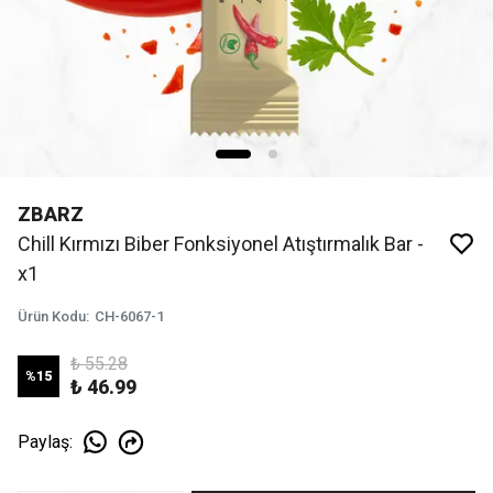
ZBARZ
Chill Kırmızı Biber Fonksiyonel Atıştırmalık Bar -
x1
Ürün Kodu
:
CH-6067-1
₺ 55.28
%
15
₺ 46.99
Paylaş
: