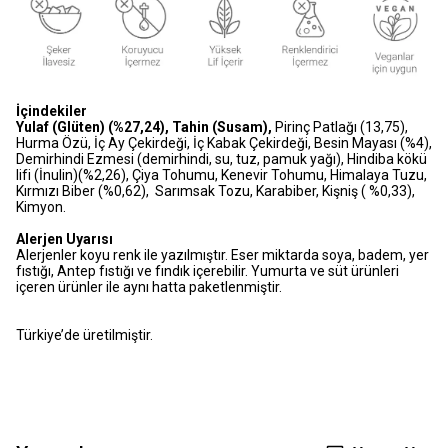
İçindekiler
Yulaf (Glüten) (%27,24), Tahin (Susam),
Pirinç Patlağı (13,75),
Hurma Özü, İç Ay Çekirdeği, İç Kabak Çekirdeği, Besin Mayası (%4),
Demirhindi Ezmesi (demirhindi, su, tuz, pamuk yağı), Hindiba kökü
lifi (İnulin)(%2,26), Çiya Tohumu, Kenevir Tohumu, Himalaya Tuzu,
Kırmızı Biber (%0,62), Sarımsak Tozu, Karabiber, Kişniş ( %0,33),
Kimyon.
Alerjen Uyarısı
Alerjenler koyu renk ile yazılmıştır. Eser miktarda soya, badem, yer
fıstığı, Antep fıstığı ve fındık içerebilir. Yumurta ve süt ürünleri
içeren ürünler ile aynı hatta paketlenmiştir.
Türkiye’de üretilmiştir.