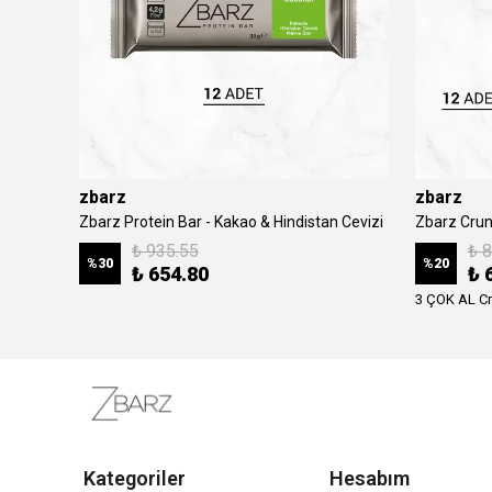
zbarz
zbarz
Zbarz Protein Bar - Kakao & Hindistan Cevizi
Zbarz Crunc
₺ 935.55
₺ 
%
30
%
20
₺ 654.80
₺ 
3 ÇOK AL C
Kategoriler
Hesabım