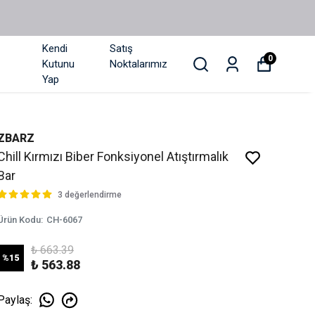
Kendi
Satış
0
Kutunu
Noktalarımız
Yap
ZBARZ
Chill Kırmızı Biber Fonksiyonel Atıştırmalık
Bar
3 değerlendirme
Ürün Kodu
:
CH-6067
₺ 663.39
%
15
₺ 563.88
Paylaş
: