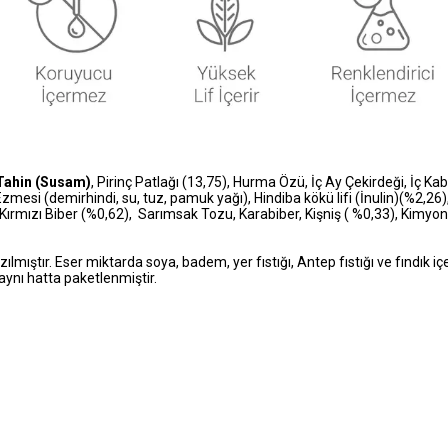
Tahin (Susam)
, Pirinç Patlağı (13,75), Hurma Özü, İç Ay Çekirdeği, İç Ka
zmesi (demirhindi, su, tuz, pamuk yağı), Hindiba kökü lifi (İnulin)(%2,26
rmızı Biber (%0,62), Sarımsak Tozu, Karabiber, Kişniş ( %0,33), Kimyon
zılmıştır. Eser miktarda soya, badem, yer fıstığı, Antep fıstığı ve fındık iç
 aynı hatta paketlenmiştir.