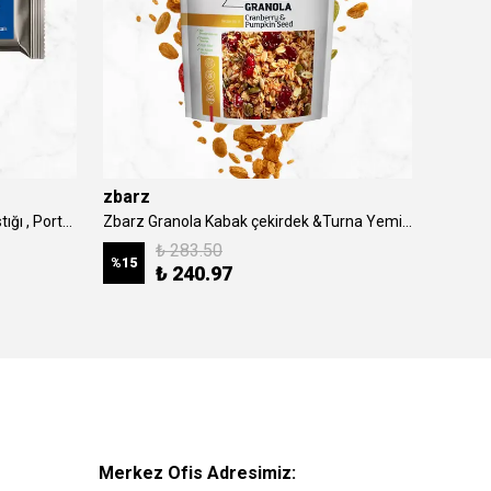
zbarz
Zbarz Yüksek Protein Bar - Yer Fıstığı , Portakal & Kakao
Zbarz Granola Kabak çekirdek &Turna Yemişi - 200gr
₺ 283.50
%
15
₺ 240.97
Merkez Ofis Adresimiz: