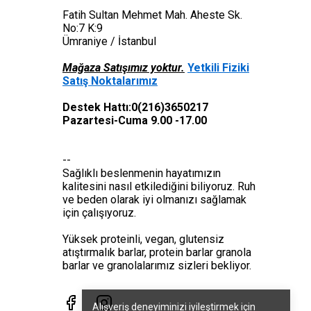
Fatih Sultan Mehmet Mah. Aheste Sk.
No:7 K:9
Ümraniye / İstanbul
Mağaza Satışımız yoktur.
Yetkili Fiziki
Satış Noktalarımız
Destek Hattı:0(216)3650217
Pazartesi-Cuma 9.00 -17.00
--
Sağlıklı beslenmenin hayatımızın
kalitesini nasıl etkilediğini biliyoruz. Ruh
ve beden olarak iyi olmanızı sağlamak
için çalışıyoruz.
Yüksek proteinli, vegan, glutensiz
atıştırmalık barlar, protein barlar granola
barlar ve granolalarımız sizleri bekliyor.
Alışveriş deneyiminizi iyileştirmek için