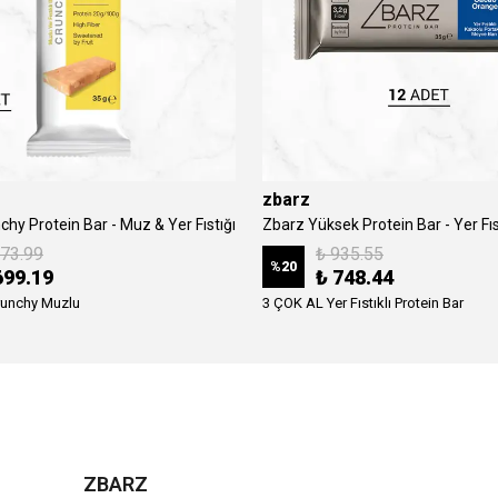
zbarz
hy Protein Bar - Muz & Yer Fıstığı
873.99
₺ 935.55
%
20
699.19
₺ 748.44
runchy Muzlu
3 ÇOK AL Yer Fıstıklı Protein Bar
ZBARZ