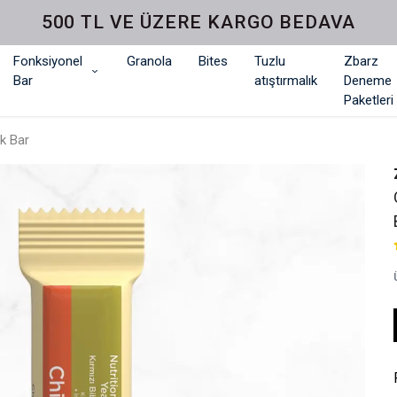
500 TL VE ÜZERE KARGO BEDAVA
Fonksiyonel
Granola
Bites
Tuzlu
Zbarz
Bar
atıştırmalık
Deneme
Paketleri
ık Bar