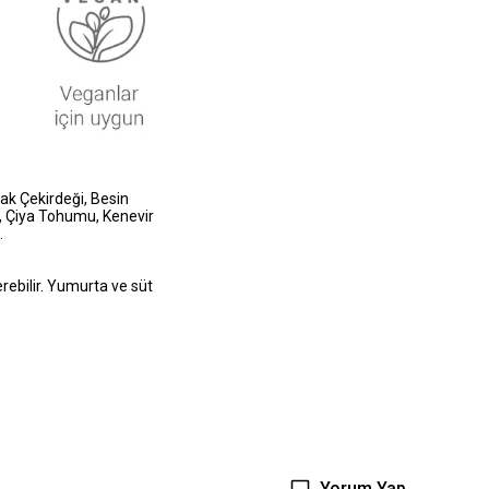
bak Çekirdeği, Besin
), Çiya Tohumu, Kenevir
.
erebilir. Yumurta ve süt
Yorum Yap