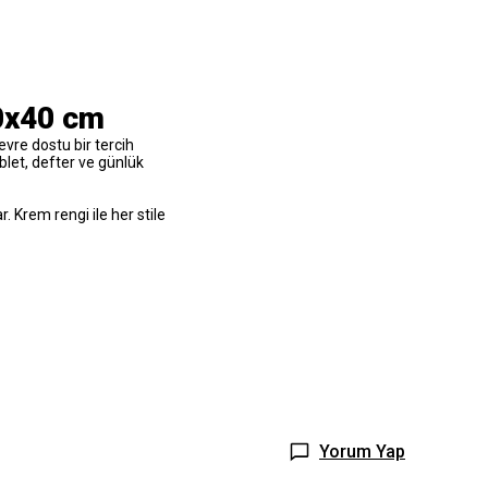
0x40 cm
evre dostu bir tercih
let, defter ve günlük
. Krem rengi ile her stile
Yorum Yap