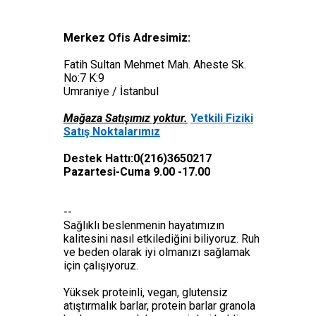
Merkez Ofis Adresimiz:
Fatih Sultan Mehmet Mah. Aheste Sk.
No:7 K:9
Ümraniye / İstanbul
Mağaza Satışımız yoktur.
Yetkili Fiziki
Satış Noktalarımız
Destek Hattı:0(216)3650217
Pazartesi-Cuma 9.00 -17.00
--
Sağlıklı beslenmenin hayatımızın
kalitesini nasıl etkilediğini biliyoruz. Ruh
ve beden olarak iyi olmanızı sağlamak
için çalışıyoruz.
Yüksek proteinli, vegan, glutensiz
atıştırmalık barlar, protein barlar granola