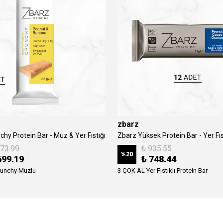
zbarz
hy Protein Bar - Muz & Yer Fıstığı
873.99
₺ 935.55
%
20
699.19
₺ 748.44
runchy Muzlu
3 ÇOK AL Yer Fıstıklı Protein Bar