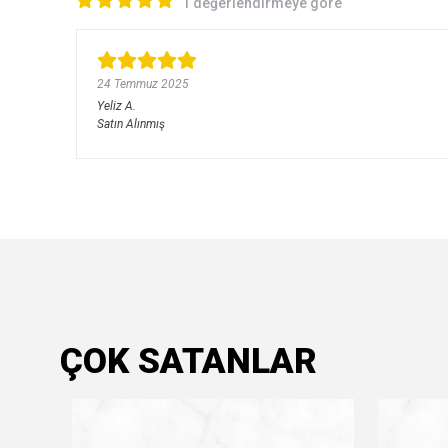
1 değerlendirmeye göre
24 Temmuz 2025
Yeliz
A.
Satın Alınmış
ÇOK SATANLAR