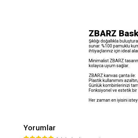
ZBARZ Baskı
Şıklığı doğallıkla buluştu
sunar. %100 pamuklu kumaş
ihtiyaçlarınız için ideal al
Minimalist ZBARZ tasarımı 
kolayca uyum sağlar.
ZBARZ kanvas çanta ile:
Plastik kullanımını azaltın
Günlük kombinlerinizi ta
Fonksiyonel ve estetik bir
Her zaman en iyisini isteye
Yorumlar