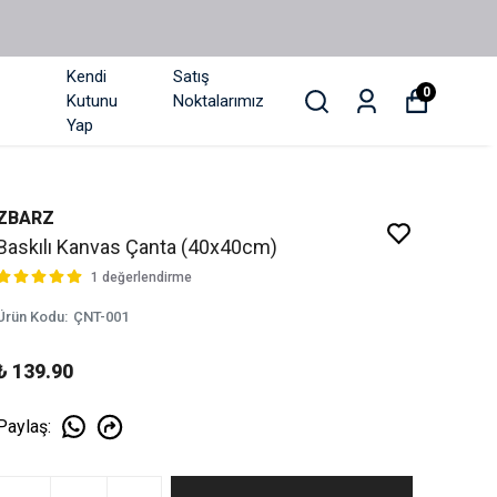
Kendi
Satış
0
Kutunu
Noktalarımız
Yap
ZBARZ
Baskılı Kanvas Çanta (40x40cm)
1 değerlendirme
Ürün Kodu
:
ÇNT-001
₺ 139.90
Paylaş
: