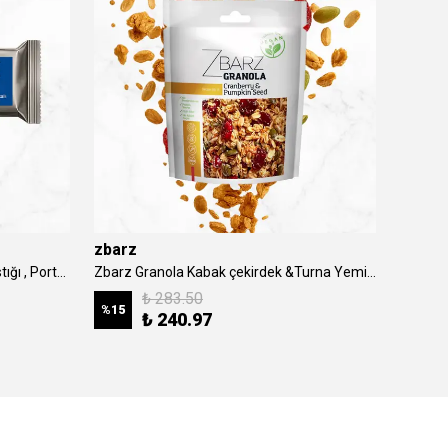
zbarz
Zbarz Yüksek Protein Bar - Yer Fıstığı , Portakal & Kakao
Zbarz Granola Kabak çekirdek &Turna Yemişi - 200gr
₺ 283.50
%
15
₺ 240.97