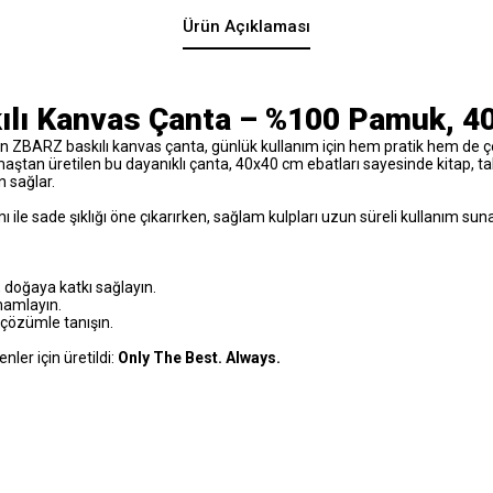
Ürün Açıklaması
lı Kanvas Çanta – %100 Pamuk, 4
ran ZBARZ baskılı kanvas çanta, günlük kullanım için hem pratik hem de ç
tan üretilen bu dayanıklı çanta, 40x40 cm ebatları sayesinde kitap, tab
an sağlar.
ile sade şıklığı öne çıkarırken, sağlam kulpları uzun süreli kullanım sunar
, doğaya katkı sağlayın.
mamlayın.
 çözümle tanışın.
nler için üretildi:
Only The Best. Always.