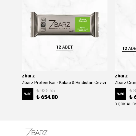
zbarz
zbarz
Zbarz Protein Bar - Kakao & Hindistan Cevizi
Zbarz Crunc
₺ 935.55
₺ 
%
30
%
20
₺ 654.80
₺ 
3 ÇOK AL C