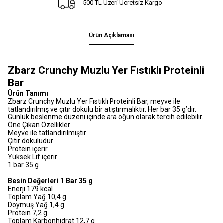
500 TL Üzeri Ücretsiz Kargo
Ürün Açıklaması
Zbarz Crunchy Muzlu Yer Fıstıklı Proteinli
Bar
Ürün Tanımı
Zbarz Crunchy Muzlu Yer Fıstıklı Proteinli Bar, meyve ile
tatlandırılmış ve çıtır dokulu bir atıştırmalıktır. Her bar 35 g’dır.
Günlük beslenme düzeni içinde ara öğün olarak tercih edilebilir.
Öne Çıkan Özellikler
Meyve ile tatlandırılmıştır
Çıtır dokuludur
Protein içerir
Yüksek Lif içerir
1 bar 35 g
Besin Değerleri 1 Bar 35 g
Enerji 179 kcal
Toplam Yağ 10,4 g
Doymuş Yağ 1,4 g
Protein 7,2 g
Toplam Karbonhidrat 12,7 g