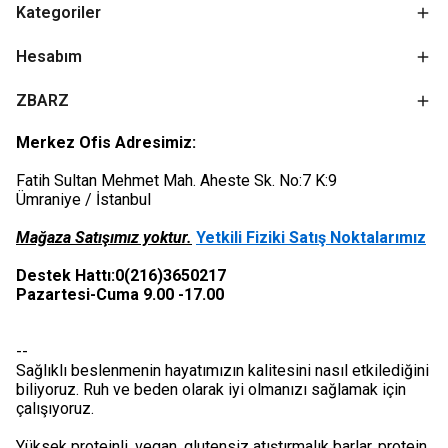
Kategoriler
Hesabım
ZBARZ
Merkez Ofis Adresimiz:
Fatih Sultan Mehmet Mah. Aheste Sk. No:7 K:9
Ümraniye / İstanbul
Mağaza Satışımız yoktur.
Yetkili Fiziki Satış Noktalarımız
Destek Hattı:0(216)3650217
Pazartesi-Cuma 9.00 -17.00
--
Sağlıklı beslenmenin hayatımızın kalitesini nasıl etkilediğini
biliyoruz. Ruh ve beden olarak iyi olmanızı sağlamak için
çalışıyoruz.
Yüksek proteinli, vegan, glutensiz atıştırmalık barlar, protein