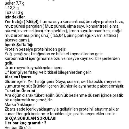
Şeker 7,7 g
Lif 3,3 g
Tuz 0,13 g
İçindekiler
Yer fıstığı ( %55,4)
, hurma suyu konsantresi, bezelye protein tozu,
muz püresi parçaları ( Muz püresi, elma suyu konsantresi, elma
püresi, kıvam erttırıcı(elma pektini), limon suyu konsantresi, doğal
muz aroması, pirinç unu) ( %5,04), pirinç patlağı, kıvam arttırıcı (
akasya gamı).
İçerik Şeffaflığı
Protein bezelye proteininden gelir.
Yağ içeriği yer fıstığından ve bitkisel kaynaklardan gelir.
Karbonhidrat içeriği hurma özü ve meyve kaynaklı bileşenlerden
gelir.
Ürün meyve kaynaklı şeker içerir.
Lif içeriği yer fıstığı ve bitkisel bileşenlerden gelir.
Alerjen Uyarısı
Gluten içerir. Yer fıstığı içerir. Soya, susam, sert kabuklu meyveler
yumurta ve süt ürünleri içeren ürünler ile aynı hatta paketlenmiştir.
Tüketim Önerisi
Ara öğün olarak tüketilebilir. Günlük beslenme düzeni içinde pratik
bir atıştırmalık seçeneğidir.
Marka Yaklaşımı
Zbarz sade içerik yaklaşımıyla geliştirilen proteinli atıştırmalıklar
sunar. Dengeli beslenme tercihleri için pratik seçenekler üretir.
SIKÇA SORULAN SORULARI:
Her bar kaç gramdır ?
Her bar 35 g’dır.