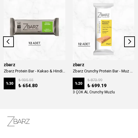
zbarz
zbarz
Zbarz Protein Bar - Kakao & Hindistan Cevizi
Zbarz Crunchy Protein Bar - Muz & Yer Fıstığı
₺ 935.55
₺ 873.99
%
30
%
20
₺ 654.80
₺ 699.19
3 ÇOK AL Crunchy Muzlu